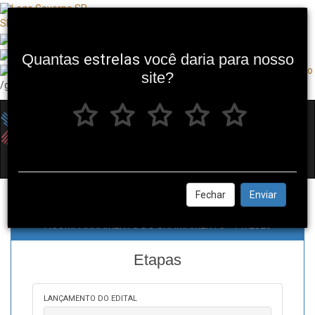
SP + Digital
Quantas
estrelas
você daria para nosso
site?
/governosp
Toggl
navig
Fechar
Enviar
ACOMPANHAMENTO DO CHAMAMENTO - 71/2025
Etapas
LANÇAMENTO DO EDITAL