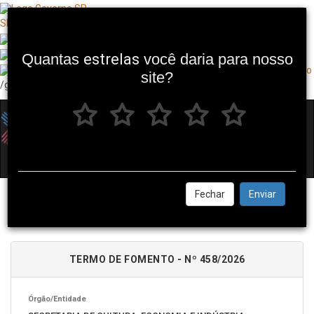
SP + Digital
Quantas
estrelas
você daria para nosso
site?
/governosp
Toggl
navig
Fechar
Enviar
TERMOS E ACORDOS - DETALHES
TERMO DE FOMENTO - Nº 458/2026
Órgão/Entidade