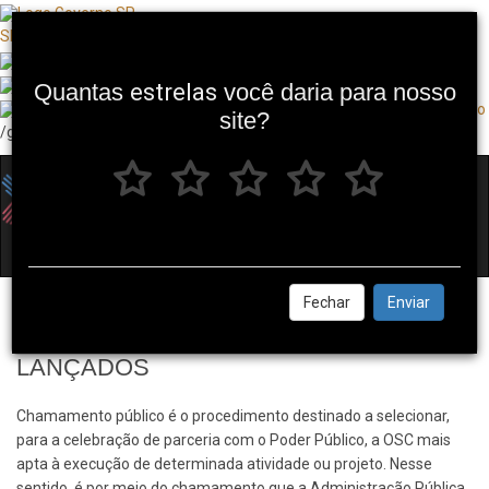
SP + Digital
Quantas
estrelas
você daria para nosso
site?
/governosp
Toggl
navig
Fechar
Enviar
CHAMAMENTOS PÚBLICOS -
LANÇADOS
Chamamento público é o procedimento destinado a selecionar,
para a celebração de parceria com o Poder Público, a OSC mais
apta à execução de determinada atividade ou projeto. Nesse
sentido, é por meio do chamamento que a Administração Pública