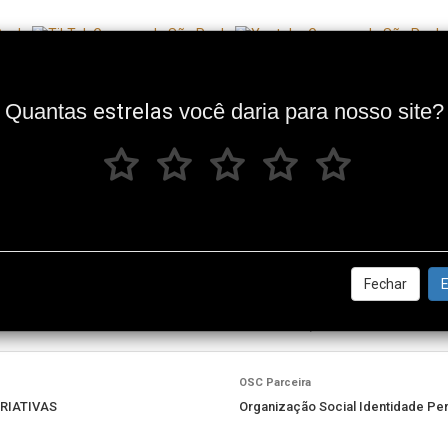
Quantas
estrelas
você daria para nosso site?
Parcerias com Organizações da Sociedade Civil 
ÍCIO
ORGANIZAÇÕES DA SOCIEDADE CIVIL
MIN
ES
Fechar
E
TERMO DE FOMENTO - Nº 459/2026
OSC Parceira
RIATIVAS
Organização Social Identidade Per