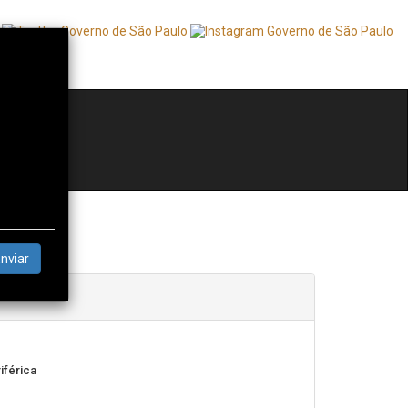
- OSC
HA ÁREA
nviar
iférica