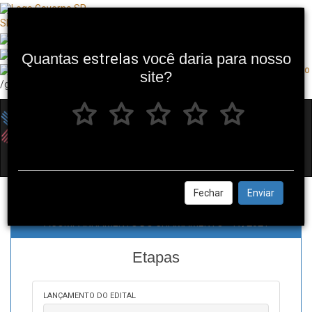
SP + Digital
Quantas
estrelas
você daria para nosso
site?
/governosp
Toggl
navig
Fechar
Enviar
ACOMPANHAMENTO DO CHAMAMENTO - 17/2021
Etapas
LANÇAMENTO DO EDITAL