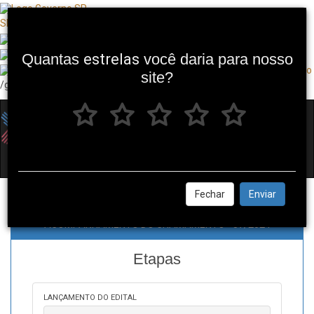
SP + Digital
Quantas
estrelas
você daria para nosso
site?
/governosp
Toggl
navig
Fechar
Enviar
ACOMPANHAMENTO DO CHAMAMENTO - 57/2024
Etapas
LANÇAMENTO DO EDITAL